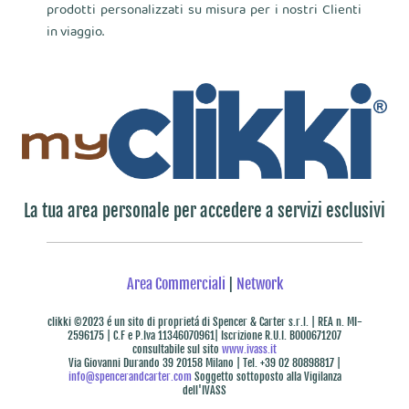
prodotti personalizzati su misura per i nostri Clienti
in viaggio.
La tua area personale per accedere a servizi esclusivi
Area Commerciali
|
Network
clikki ©2023 é un sito di proprietá di Spencer & Carter s.r.l. | REA n. MI-
2596175 | C.F e P.Iva 11346070961| Iscrizione R.U.I. B000671207
consultabile sul sito
www.ivass.it
Via Giovanni Durando 39 20158 Milano | Tel. +39 02 80898817 |
info@spencerandcarter.com
Soggetto sottoposto alla Vigilanza
dell'IVASS